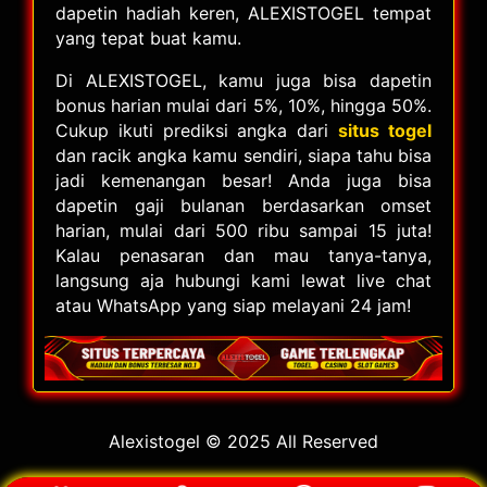
dapetin hadiah keren, ALEXISTOGEL tempat
yang tepat buat kamu.
Di ALEXISTOGEL, kamu juga bisa dapetin
bonus harian mulai dari 5%, 10%, hingga 50%.
Cukup ikuti prediksi angka dari
situs togel
dan racik angka kamu sendiri, siapa tahu bisa
jadi kemenangan besar! Anda juga bisa
dapetin gaji bulanan berdasarkan omset
harian, mulai dari 500 ribu sampai 15 juta!
Kalau penasaran dan mau tanya-tanya,
langsung aja hubungi kami lewat live chat
atau WhatsApp yang siap melayani 24 jam!
Alexistogel © 2025 All Reserved