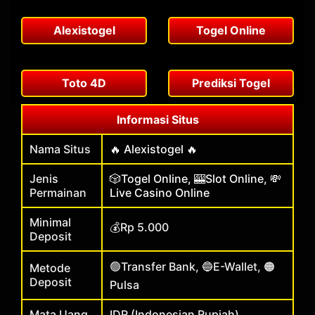
Alexistogel
Togel Online
Toto 4D
Prediksi Togel
Informasi Situs
Nama Situs
🔥 Alexistogel 🔥
Jenis
🎲Togel Online, 🎰Slot Online, 💸
Permainan
Live Casino Online
Minimal
💰Rp 5.000
Deposit
🟢Transfer Bank, 🔵E-Wallet, 🟠
Metode
Deposit
Pulsa
Mata Uang
IDR (Indonesian Rupiah)